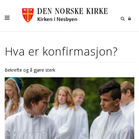
KIRKELIGE HANDLINGER
Hva er konfirmasjon?
BARN OG UNGE
VOKSNE
Bekrefte og å gjøre sterk
KIRKEGÅRDEN
KALENDER
KONTAKT
MENIGHETSBLADET