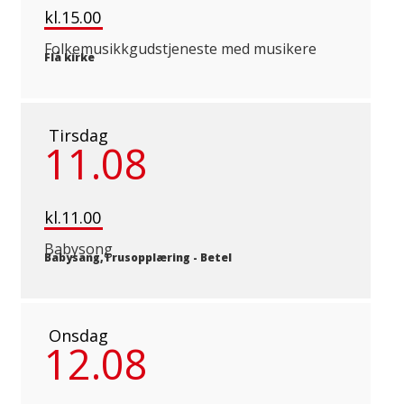
kl.15.00
Folkemusikkgudstjeneste med musikere
Flå kirke
Tirsdag
11.08
kl.11.00
Babysong
Babysang,Trusopplæring
-
Betel
Onsdag
12.08