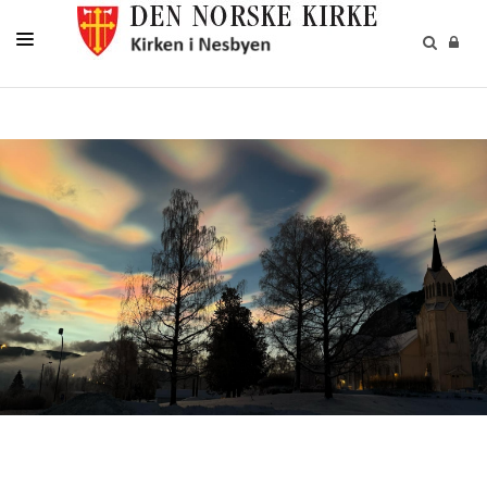
KIRKELIGE HANDLINGER
BARN OG UNGE
VOKSNE
KIRKEGÅRDEN
KALENDER
KONTAKT
MENIGHETSBLADET