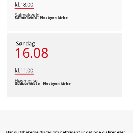
kl.18.00
Salmekveld
Salmekveld
-
Nesbyen kirke
Søndag
16.08
kl.11.00
Høymesse
Gudsteneste
-
Nesbyen kirke
Har du tilbakemeldinger om nettsiden? Er det noe du liker eller